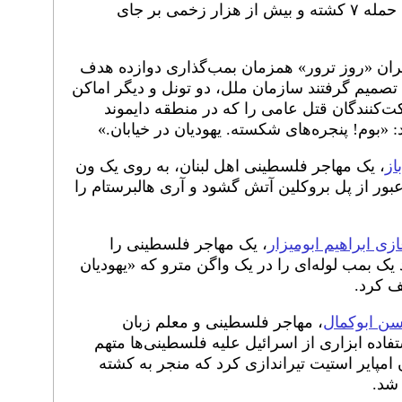
جهانی کار می‌کنند یهودی هستند.» این حمله ۷ کشته و بیش از هزار زخمی بر جای
: توطئه‌گران «روز ترور» همزمان بمب‌گذاری دوازده هدف
ت تصمیم گرفتند سازمان ملل، دو تونل و دیگر اماکن
ت‌کنندگان قتل عامی را که در منطقه دایموند
: «بوم! پنجره‌های شکسته. یهودیان در خیابان.»
از
، یک مهاجر فلسطینی اهل لبنان، به روی یک ون
ور از پل بروکلین آتش گشود و آری هالبرستام را
زی ابراهیم ابومیزار
، یک مهاجر فلسطینی را
یک بمب لوله‌ای را در یک واگن مترو که «یهودیان
ف کرد.
ن ابوکمال
، مهاجر فلسطینی و معلم زبان
تفاده ابزاری از اسرائیل علیه فلسطینی‌ها متهم
امپایر استیت تیراندازی کرد که منجر به کشته
شد.