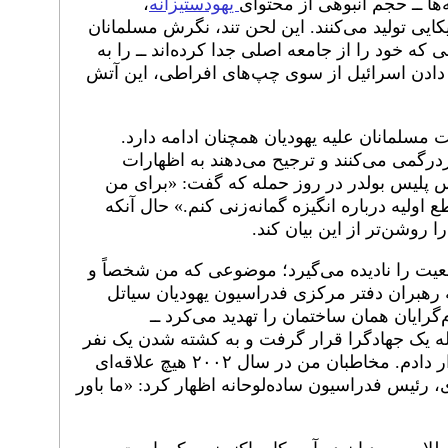
ها ــ حجم انبوهی از محتوای
یهودستیزانه
،
 تولید می‌کنند. این لحن تند، نگرش مسلمانان
ی که خود را از جامعه اصلی جدا کرده‌اند ــ را به
ادن اسرائیل از سوی چپ‌های افراطی، این آتش
نت مسلمانان علیه یهودیان همچنان ادامه دارد.
رگمی می‌کنند و ترجیح می‌دهند به اظهارات
س پلیس بولدر در روز حمله که گفت: «برای من
 اولیه درباره انگیزه گمانه‌زنی کنم.» حال آنکه
 روشن‌تر از این بیان کند.
اقعیت را نادیده می‌گیرد؛ موضوعی که من شخصاً و
 تجربه کرده‌ام. در سال ۲۰۰۲، به رهبران دفتر مرکزی فدراسیون یهودیان سیاتل
رایان همان ساختمان را تهدید می‌کرد ــ
ه یک جهادگرا قرار گرفت و به کشته شدن یک نفر
و زخمی شدن پنج نفر انجامید ــ هشدار دادم. مخاطبان من در سال ۲۰۰۲ هیچ علاقه‌ای
 رئیس فدراسیون ساده‌لوحانه اظهار کرد: «ما باور