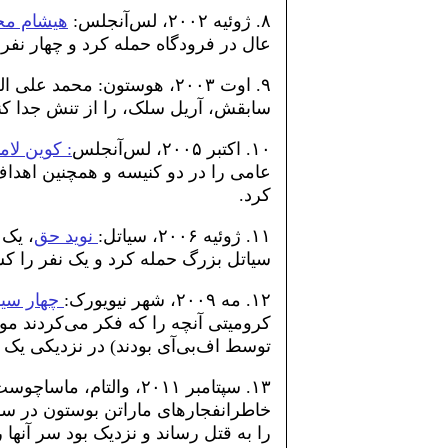
۸. ژوئیه ۲۰۰۲، لس‌آنجلس:
هیشام مح
عال در فرودگاه حمله کرد و چهار نفر
۹. اوت ۲۰۰۳، هوستون: محمد
سابقش، آریل سلک، را از تنش جدا کن
۱۰. اکتبر ۲۰۰۵، لس‌آنجلس
: کوین لام
عامی را در دو کنیسه و همچنین اهداف 
کرد.
۱۱. ژوئیه ۲۰۰۶، سیاتل:
نوید حق
، یک 
سیاتل بزرگ حمله کرد و یک نفر را کش
۱۲. مه ۲۰۰۹، شهر نیویورک:
چهار سیاه
کرومیتی آنچه را که فکر می‌کردند موا
توسط اف‌بی‌آی بودند) در نزدیکی یک ک
۱۳. سپتامبر ۲۰۱۱، والتام، ماساچوست:
را به قتل رساند و نزدیک بود سر آنها ر