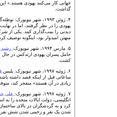
گذاشت.
۴. ژوئن ۱۹۹۳، شهر نیویورک
یهودی را در نظر گرفتند، اما در نهای
دیدنی را بمب‌گذاری کنند. یکی از شرک
منهتن امیدوار بود، اینگونه توصیف کرد
۵. مارس ۱۹۹۴، شهر نیویورک:
رشید ب
حامل پسران یهودی ارتدکس در حال عب
کشت.
۶. ژوئیه ۱۹۹۷، شهر نیویورک: پلیس
غا
ساعاتی قبل از اینکه قصد داشته باشد 
زیادی در آن هستند» منفجر کند، متوق
۷. ژوئیه ۱۹۹۷، شهر نیویورک:
علی حس
انگلیسی، دولت ایالات متحده را به اس
کرد و به گردشگران در بالای ساختمان 
شدن یک نفر و زخمی شدن شش نفر 