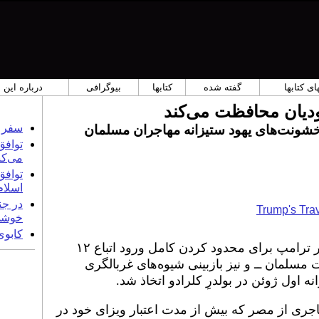
ی کتابها
گفته شده
کتابها
بیوگرافی
درباره این
دیان محافظت می‌کند
سفر خ
خشونت‌های یهود ستیزانه مهاجران مسلمان
توافق
می‌کن
توافق 
اسلام
در جن
Trump's Tra
خوشی
کابوی
رئیس‌جمهور ترامپ برای محدود کردن کامل ورود اتباع ۱۲
مسلمان ــ و نیز بازبینی شیوه‌های غربالگری
 اول ژوئن در بولدرِ کلرادو اتخاذ شد.
جری از مصر که بیش از مدت اعتبار ویزای خود در