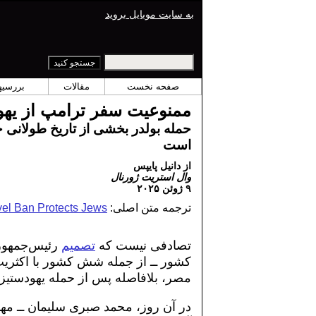
به سایت موبایل بروید
صفحه نخست
مقالات
بررسیها
ممنوعیت سفر ترامپ از یهو
حمله بولدر بخشی از تاریخ طولانی 
است
از دانیل پایپس
وال استریت ژورنال
٩ ژوئن ٢٠٢۵
ترجمه متن اصلی:
vel Ban Protects Jews
تصادفی نیست که
تصمیم
کشور ــ از جمله شش کشور با اکثریت 
مصر، بلافاصله پس از حمله یهودستیزانه
در آن روز، محمد صبری سلیمان ــ مها