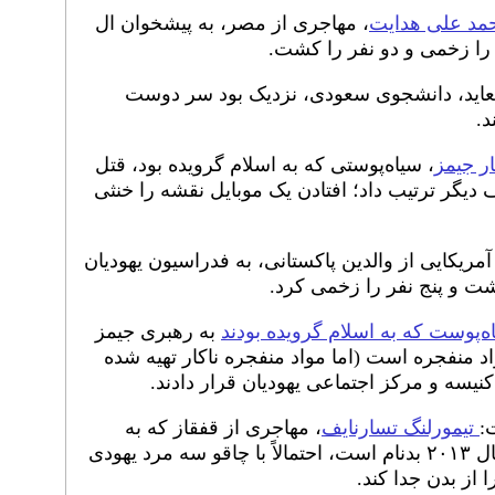
مد علی هدایت
، مهاجری از مصر، به پیشخوان ال
 را زخمی و دو نفر را کشت.
 علی العاید، دانشجوی سعودی، نزدیک بود سر دوست
د.
ار جیمز
، سیاه‌پوستی که به اسلام گرویده بود، قتل
دیگر ترتیب داد؛ افتادن یک موبایل نقشه را خنثی
آمریکایی از والدین پاکستانی، به فدراسیون یهودیان
ت و پنج نفر را زخمی کرد.
‌پوست که به اسلام گرویده بودند
به رهبری جیمز
د منفجره است (اما مواد منفجره ناکار تهیه شده
نیسه و مرکز اجتماعی یهودیان قرار دادند.
تیمورلنگ تسارنایف
، مهاجری از قفقاز که به
خاطرانفجارهای ماراتن بوستون در سال ۲۰۱۳ بدنام است، احتمالاً با چاقو سه مرد یهودی
ا از بدن جدا کند.