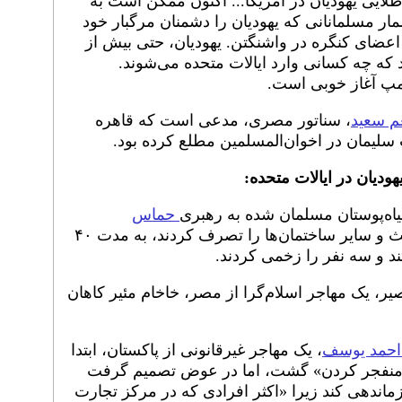
لایی یهودیان در آمریکا... اکنون ممکن است به
مار مسلمانانی که یهودیان را دشمنان مرگبار خود
ا اعضای کنگره در واشنگتن. یهودیان، حتی بیش از
ند که چه کسانی وارد ایالات متحده می‌شوند.
مپ آغاز خوبی است.
عم سعید
، سناتور مصری، مدعی است که قاهره
سلیمان در اخوان‌المسلمین مطلع کرده بود.
ودیان در ایالات متحده:
حماس
، دفتر مرکزی بی‌نای بی‌ریث و سایر ساختمان‌ها را تصرف کردند، به مدت ۴۰
د و سه نفر را زخمی کردند.
رک: سید نصیر، یک مهاجر اسلام‌گرا از مصر، خاخام مئیر کاهان
احمد یوسف
، یک مهاجر غیرقانونی از پاکستان، ابتدا
ی «منفجر کردن» گشت، اما در عوض تصمیم گرفت
اندهی کند زیرا «اکثر افرادی که در مرکز تجارت