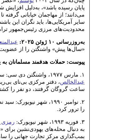
چنان‌که در سال ۲۰۰۴
نوشتم
، «عصر ط
پایان رسیده باشد»، به‌دلیل افزایش ش
می‌دانند؛ از مهاجمان خیابانی گرفته ت
سایر آمریکایی‌ها، باید نگران این باش
محدودیت‌های مرزی رئیس‌جمهور ترا
به‌روزرسانی ۱۰ ژوئن ۲۰۲۵:
عبدالمن
«سال‌ها پیش» واشنگتن را از عضویت 
پیوست: حملات هدفمند مسلمانان به یه
۱. مارس ۱۹۷۷، واشنگتن دی سی: سیاه‌پوستان مسلمان شده به رهبری
عبدالخالص
ساعت گروگان گرفتند، دو نفر را کشتن
۲. نوامبر ۱۹۹۰، شهر نیویو
را ترور کرد.
۳. فوریه ۱۹۹۳، شهر نیویورک:
رمزی 
به دنبال محله‌های یهودی‌نشین برا
بمب‌گذاری مرکز تجارت جهانی را سازم