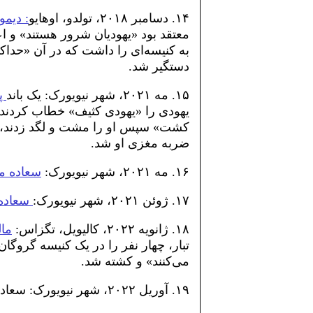
۱۴. دسامبر ۲۰۱۸، تولدو، اوهایو
: دیم
معتقد بود «یهودیان شرور هستند» و اع
به کنیسه‌ای را داشت که در آن «حداکث
دستگیر شد.
۱۵. مه ۲۰۲۱، شهر نیویورک: یک باند
پن
یهودی را «یهودی کثیف» خطاب کردند و 
کشت» سپس او را مشت و لگد زدند، اس
ضربه مغزی او شد.
۱۶. مه ۲۰۲۱، شهر نیویورک:
سعاده م
۱۷. ژوئن ۲۰۲۱، شهر نیویورک:
سعاده
۱۸. ژانویه ۲۰۲۲، کالیویل، تگزاس:
ما
تبار، چهار نفر را در یک کنیسه گروگان
می‌کنند» و کشته شد.
۱۹. آوریل ۲۰۲۲، شهر نیویورک: سعاده مسعود به یک مرد یهودی حمله کرد.