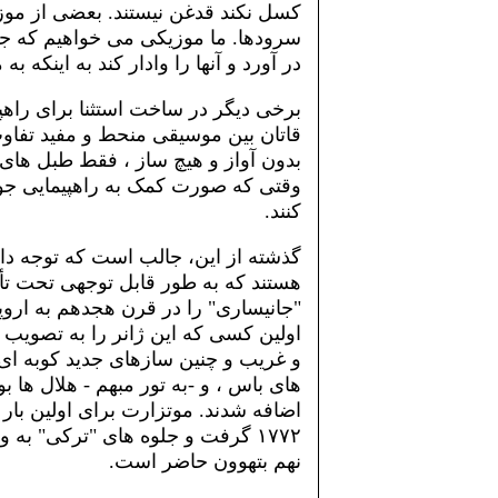
کسل نکند قدغن نیستند. بعضی از موز
سرودها. ما موزیکی می خواهیم که جوا
در آورد و آنها را وادار کند به اینکه
برخی دیگر در ساخت استثنا برای راهپ
قاتان بین موسیقی منحط و مفید تفاو
بدون آواز و هیچ ساز ، فقط طبل های ج
وقتی که صورت کمک به راهپیمایی جوان
کنند.
گذشته از این، جالب است که توجه داش
هستند که به طور قابل توجهی تحت تأثی
"جانیساری" را در قرن هجدهم به ارو
اولین کسی که این ژانر را به تصوی
و غریب و چنین سازهای جدید کوبه ای م
های باس ، و -به تور مبهم - هلال ها ب
اضافه شدند. موتزارت برای اولین بار
۱۷۷۲ گرفت و جلوه های "ترکی" به
نهم بتهوون حاضر است.