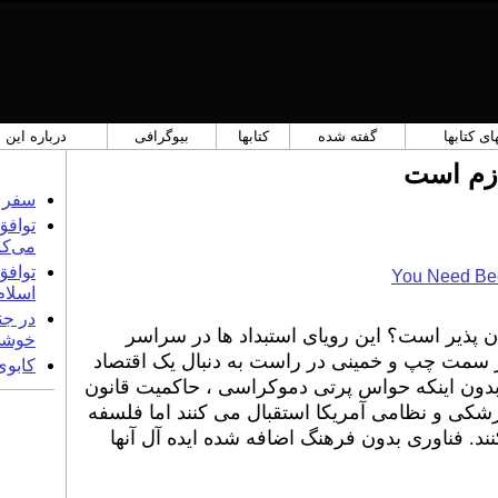
ی کتابها
گفته شده
کتابها
بیوگرافی
درباره این
ازم است
سفر خ
توافق
می‌کن
توافق 
You Need Bee
اسلام
در جن
 پذیر است؟ این رویای استبداد ها در سراسر
خوشی
 سمت چپ و خمینی در راست به دنبال یک اقتصاد
کابوی
- بدون اینکه حواس پرتی دموکراسی ، حاکمیت قانون
پزشکی و نظامی آمریکا استقبال می کنند اما فلسفه
د. فناوری بدون فرهنگ اضافه شده ایده آل آنها