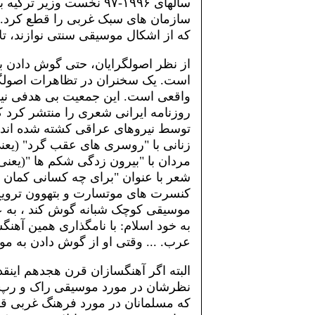
سالهای ۱۹۹۶-۹۷ نخست وز
سازمان های سبک غربی را قطع کرد. د
که از اشکال موسیقی سنتی نوازند، ت
از نظر اصولگرایان، حتی گوش دادن ب
است. یک سخنران در تظاهرات اصولگرایا
واقعی است. این جمعیت بی هدفی نیس
روزنامه ایرانی شعری را منتشر کرد
توسط نیروهای عراقی کشته شده اند 
زنانی با "روسری های عقب گرد" (یعنی
مردان با "بیرون زدگی شکم ها "(یعنی
شعر با عنوان "برای چه کسانی کمان 
کنسرت های موتسارت و بتهوون ترو
موسیقی کوچک شبانه گوش کند ، به عبا
به خود اسلام: با نامگذاری همین آهنگ
عرب. ... وقتی او از گوش دادن به مو
البته اگر آهنگسازان قرن هجدهم اینقد
نظرشان در مورد موسیقی راک و رپ 
كه مسلمانان در مورد فرهنگ غربی قا