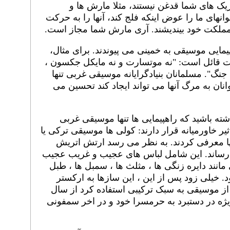
یک های شما قدغن نیستند، مثلا مارش ها و
نهای ما را عوض اینکه فلج کند، آنها را به حرکت
 به مملکت خود بیندیشند. آری مارش شما مجاز است.
یمایی موسیقی به خمینی می پیوندند. برای مثال،
ت قائل است: "نه موتسارت و نه مایکل جکسون ،
نگ". مسلمانان بنیادگرایانه موسیقی غربی تنها
ان به مرگ آنها می تواند ایجاد کند تحسین می
ته باشید که راهپیمایی ها تنها موسیقی غربی
ر خاورمیانه قرار دارند: کولی ها موسیقی ترکی یا
پا معرفی کردند. به نظر می رسد ارتش اتریش
ب رساند. این شامل لباس های عجیب و غریب عجیب
انند دایره زنگی ها ، مثلث ها ، سمبل ها ، طبل
ود. خیلی زود پس از این ، این سازها به ارکستر
 از موسیقی به سبک ترکیبی استفاده کرد از سال
 ویژه در دستبرد به حرمسرا خود و در اخر سمفونی