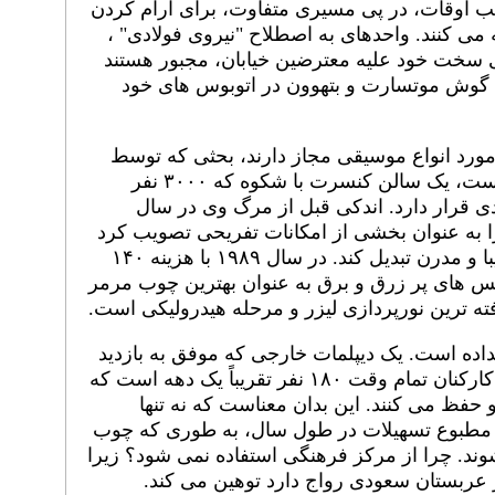
غلب اوقات، در پی مسیری متفاوت، برای آرام کردن
می کنند. واحدهای به اصطلاح "نیروی فولادی" ،
سخت خود علیه معترضین خیابان، مجبور هستند
به گوش موتسارت و بتهوون در اتوبوس های خود
ر مورد انواع موسیقی مجاز دارند، بحثی که توسط
مرکز فرهنگی ملک فهد سمبل شده است، یک سالن کنسرت با شکوه که ۳۰۰۰ نفر
 قرار دارد. اندکی قبل از مرگ وی در سال
را به عنوان بخشی از امکانات تفریحی تصویب کرد
تا ریاض، پایتخت خود را به یک شهر زیبا و مدرن تبدیل کند. در سال ۱۹۸۹ با هزینه ۱۴۰
مس های پر زرق و برق به عنوان بهترین چوب مرمر
ته ترین نورپردازی لیزر و مرحله هیدرولیکی است.
نداده است. یک دیپلمات خارجی که موفق به بازدید
از تاسیسات کنار گذاشته، دریافت که کارکنان تمام وقت ۱۸۰ نفر تقریباً یک دهه است که
 حفظ می کنند. این بدان معناست که نه تنها
 مطبوع تسهیلات در طول سال، به طوری که چوب
د. چرا از مرکز فرهنگی استفاده نمی شود؟ زیرا
عربستان سعودی رواج دارد توهین می کند.