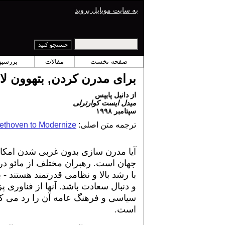
به سایت موبایل بروید
صفحه نخست
مقالات
بررسیها
برای مدرن کردن, بتهوون ل
از دانیل پایپس
میدل ایست کوارترلی
سپتامبر ١٩٩٨
ترجمه متن اصلی:
thoven to Modernize
آیا مدرن سازی بدون غربی شدن امکان
جهان است. رهبران مختلف از مائو در
با رشد بالا و نظامی قدرتمند هستند 
و دنبال سعادت باشد. آنها از فناوری 
سیاسی و فرهنگ عامه آن را رد می كنن
است.