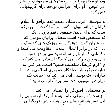
یر ترکیه بود، او مجامع رقص ، ارکسترهای سمفونیک و سایر
ر عوض ، او برای افزایش بودجه برای گروههایی
لاش کرد.
ه موسیقی غربی نشان دهنده عدم توافق با اسلام
ن در استانبول با گفتن به آنها گفت: "این ترکیه
ت که برای دیدن سمفونی نهم برود ." یک
 که مشخص شده است متضاد ایرانیان مومنی که
به عنوان گوش دهندگان به موزیک های کلاسیک -
 ، که در برابر اعتدال اسلامی مقاومت می کنند) و
 کسانی که از بازار سیاه سود می برند). همین
های ویولن حرکت می کنند؟" استدلال می کند که
یج "کرم فرهنگ سلطنت طلب" است. هر کس به
رت دیگر، باید خیانتکار جمهوری اسلامی باشد. یا
سازان ، یک تونسی ادعا می کند که "خیانت یک
تزارت یا بتهوون لذت می برد آغاز می شود."
ر مسلمانان اصولگرا را عصبانی می کنند ،
چیست؟ موسیقی عامه پسند آمریکا ارزشهایی را
بل تنفر هستند نشان می دهد - جشن فردگرایی ،