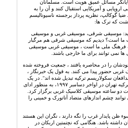
ایانگر مسائل عمیق هویت است. مسلمانان
اروپایی و آمریکایی استقبال کنند و آن را به
 ضیا گوکالپ، نظریه پرداز برجسته ناسیونالیسم
تید: موسیقی شرقی، موسیقی غربی و موسیقی
ملت ما است؟ دیدیم که موسیقی شرقی هم مرگبار
ه فرهنگ ملی ما است ، موسیقی غربی موسیقی
ا نمی توانند برای ما خارجی باشند.
خودشان را در محاصره یافتند ، جمعیت فروخته شده
ربی حضور پیدا می کنند. به قول یک خبرنگار ،
مدافعان سکولاریسم ترکیه تبدیل شده اند". در یک
رویداد غنی از نمادگرایی، سفارتخانه ترکیه تهران در اواخر دسامبر ۱۹۹۷، به منظور ادای
ت دو ساعته موسیقی کلاسیک غربی برگزار کرد.
انند چشم اندازهای متضاد آتاتورک و خمینی را
سوء ظن پایدار غرب را نگه دارند ، نگران این هستند
 داشته باشد. هنگامی که نچتمتین اربکان در